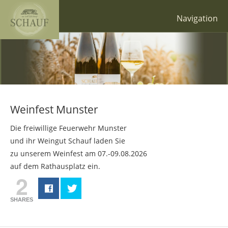
Skip
to
Navigation
content
Weingut
Weine
Familie
Winzerhandwerk
Weineinkauf
Weinfest Munster
Veranstaltungen
Die freiwillige Feuerwehr Munster
Bestellanfrage
und ihr Weingut Schauf laden Sie
zu unserem Weinfest am 07.-09.08.2026
Kontakt
auf dem Rathausplatz ein.
2
SHARES