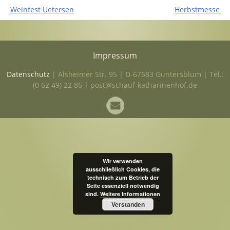
Beitrags-
Weinfest Uetersen
Herbstmesse
Navigation
Impressum
Datenschutz
| Alsheimer Str. 95 | D-67583 Guntersblum | Tel.:
(0 62 49) 22 86 | post@schauf-katharinenhof.de
Wir verwenden
ausschließlich Cookies, die
technisch zum Betrieb der
Seite essenziell notwendig
sind.
Weitere Informationen
Verstanden